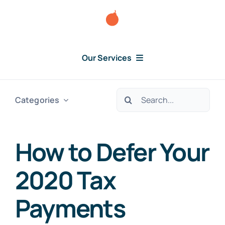
Skip
to
content
Our Services
Consumer Disputes
Search
Categories
for:
Debt Lawsuit
How to Defer Your
Judgment
2020 Tax
About Us
Payments
News